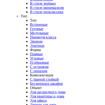
В стиле зербано
В стиле минимализм
В стиле неоклассика
Тип
Тип
Встроеные
Готовые
Модульные
Премиум класса
Эконом
Элитные
Форма
Прямые
Угловые
П-образные
С островом
С пеналом
Комплектация
C барной стойкой
Без верхних шкафов
Объект
Для загородного дома
Для квартиры и дома
Для офиса
Летние для дачи