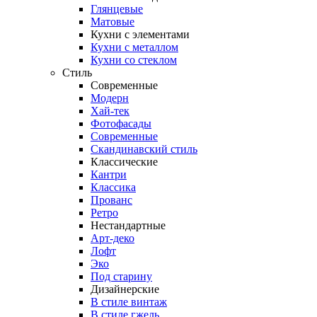
Глянцевые
Матовые
Кухни с элементами
Кухни с металлом
Кухни со стеклом
Стиль
Современные
Модерн
Хай-тек
Фотофасады
Современные
Скандинавский стиль
Классические
Кантри
Классика
Прованс
Ретро
Нестандартные
Арт-деко
Лофт
Эко
Под старину
Дизайнерские
В стиле винтаж
В стиле гжель