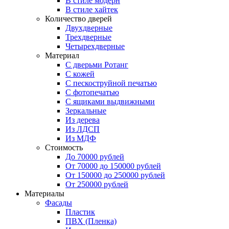
В стиле модерн
В стиле хайтек
Количество дверей
Двухдверные
Трехдверные
Четырехдверные
Материал
C дверьми Ротанг
C кожей
C пескоструйной печатью
C фотопечатью
C ящиками выдвижными
Зеркальные
Из дерева
Из ЛДСП
Из МДФ
Стоимость
До 70000 рублей
От 70000 до 150000 рублей
От 150000 до 250000 рублей
От 250000 рублей
Материалы
Фасады
Пластик
ПВХ (Пленка)