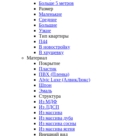
Больше 5 метров
Размер
Маленькие
Средние
Большие
Узкие
Тип квартиры
П44
В новостройку
В хрущевку
Материал
Покрытие
Пластик
ПВХ (Пленка)
Alvic Luxe (АлвикЛюкс)
Шпон
Эмаль
Структура
Из МДФ
Из ЛДСП
Из массива
Из массива дуба
Из массива сосны
Из массива ясеня
Внешний вид