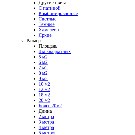
Другие цвета
С патиной
Комбинированные
Светлые
Темные
Хамелеон
Яркие
Размер
Площадь
4 м квадратных
5 м2
6 м2
7 м2
8 м2
9 м2
10 м2
12 м2
18 м2
20 м2
Более 20м2
Длина
2 метра
3 метра
4 метра
5 метров