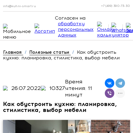
+7 (499) 390-73-30
info@kuhni-smart.ru
Согласен на
обработку
персональных
данных
Как обустроить
Главная
/
Полезные статьи
/
кухню: планировка, стилистика, выбор мебели
Время
26.07.2022
10327
чтения: 11
минут
Как обустроить кухню: планировка,
стилистика, выбор мебели