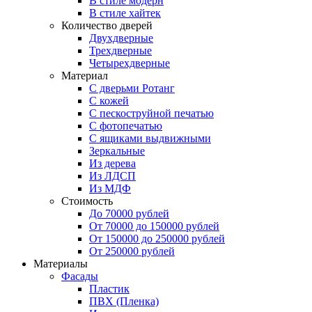
В стиле модерн
В стиле хайтек
Количество дверей
Двухдверные
Трехдверные
Четырехдверные
Материал
C дверьми Ротанг
C кожей
C пескоструйной печатью
C фотопечатью
C ящиками выдвижными
Зеркальные
Из дерева
Из ЛДСП
Из МДФ
Стоимость
До 70000 рублей
От 70000 до 150000 рублей
От 150000 до 250000 рублей
От 250000 рублей
Материалы
Фасады
Пластик
ПВХ (Пленка)