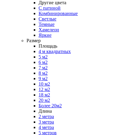
Другие цвета
С патиной
Комбинированные
Светлые
Темные
Хамелеон
Яркие
Размер
Площадь
4 м квадратных
5 м2
6 м2
7 м2
8 м2
9 м2
10 м2
12 м2
18 м2
20 м2
Более 20м2
Длина
2 метра
3 метра
4 метра
5 метров