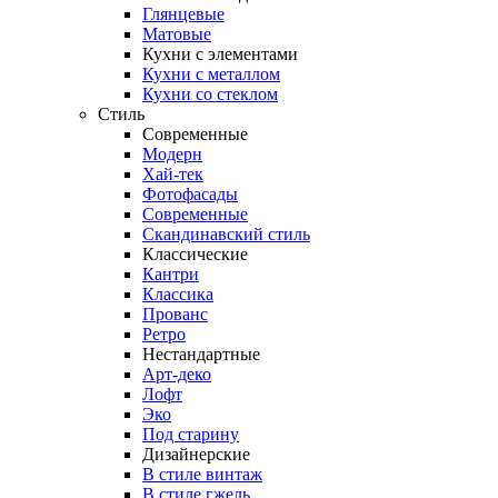
Глянцевые
Матовые
Кухни с элементами
Кухни с металлом
Кухни со стеклом
Стиль
Современные
Модерн
Хай-тек
Фотофасады
Современные
Скандинавский стиль
Классические
Кантри
Классика
Прованс
Ретро
Нестандартные
Арт-деко
Лофт
Эко
Под старину
Дизайнерские
В стиле винтаж
В стиле гжель