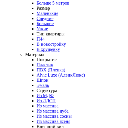
Больше 5 метров
Размер
Маленькие
Средние
Большие
Узкие
Тип квартиры
П44
В новостройку
В хрущевку
Материал
Покрытие
Пластик
ПВХ (Пленка)
Alvic Luxe (АлвикЛюкс)
Шпон
Эмаль
Структура
Из МДФ
Из ЛДСП
Из массива
Из массива дуба
Из массива сосны
Из массива ясеня
Внешний вид