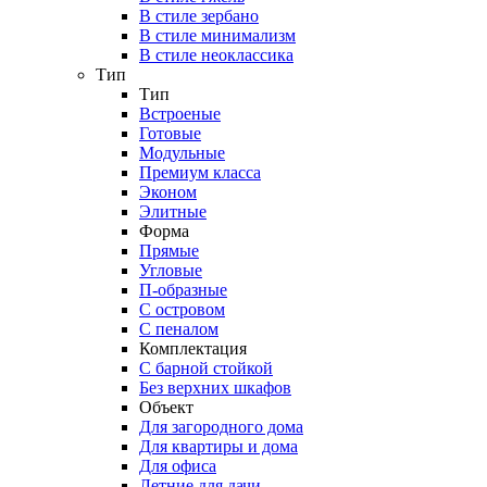
В стиле зербано
В стиле минимализм
В стиле неоклассика
Тип
Тип
Встроеные
Готовые
Модульные
Премиум класса
Эконом
Элитные
Форма
Прямые
Угловые
П-образные
С островом
С пеналом
Комплектация
C барной стойкой
Без верхних шкафов
Объект
Для загородного дома
Для квартиры и дома
Для офиса
Летние для дачи