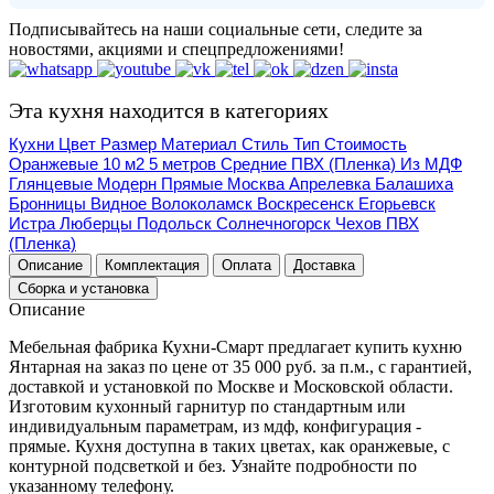
Подписывайтесь на наши социальные сети, следите за
новостями, акциями и спецпредложениями!
Эта кухня находится в категориях
Кухни
Цвет
Размер
Материал
Стиль
Тип
Стоимость
Оранжевые
10 м2
5 метров
Средние
ПВХ (Пленка)
Из МДФ
Глянцевые
Модерн
Прямые
Москва
Апрелевка
Балашиха
Бронницы
Видное
Волоколамск
Воскресенск
Егорьевск
Истра
Люберцы
Подольск
Солнечногорск
Чехов
ПВХ
(Пленка)
Описание
Комплектация
Оплата
Доставка
Сборка и установка
Описание
Мебельная фабрика Кухни-Смарт предлагает купить кухню
Янтарная на заказ по цене от 35 000 руб. за п.м., с гарантией,
доставкой и установкой по Москве и Московской области.
Изготовим кухонный гарнитур по стандартным или
индивидуальным параметрам, из мдф, конфигурация -
прямые. Кухня доступна в таких цветах, как оранжевые, с
контурной подсветкой и без. Узнайте подробности по
указанному телефону.