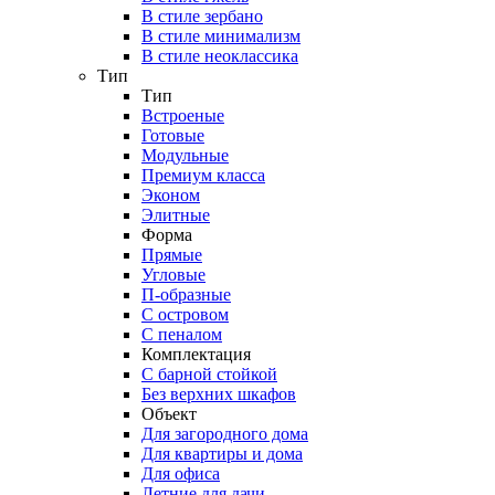
В стиле зербано
В стиле минимализм
В стиле неоклассика
Тип
Тип
Встроеные
Готовые
Модульные
Премиум класса
Эконом
Элитные
Форма
Прямые
Угловые
П-образные
С островом
С пеналом
Комплектация
C барной стойкой
Без верхних шкафов
Объект
Для загородного дома
Для квартиры и дома
Для офиса
Летние для дачи