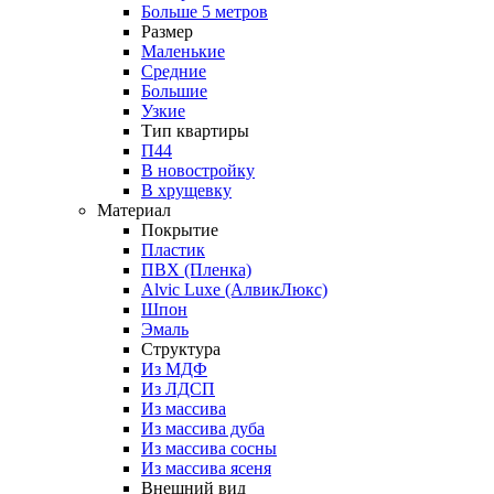
Больше 5 метров
Размер
Маленькие
Средние
Большие
Узкие
Тип квартиры
П44
В новостройку
В хрущевку
Материал
Покрытие
Пластик
ПВХ (Пленка)
Alvic Luxe (АлвикЛюкс)
Шпон
Эмаль
Структура
Из МДФ
Из ЛДСП
Из массива
Из массива дуба
Из массива сосны
Из массива ясеня
Внешний вид