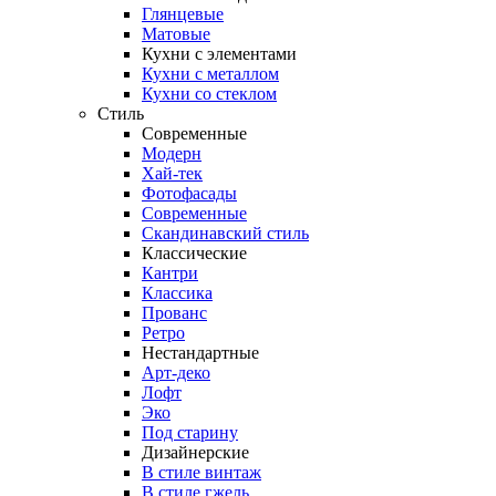
Глянцевые
Матовые
Кухни с элементами
Кухни с металлом
Кухни со стеклом
Стиль
Современные
Модерн
Хай-тек
Фотофасады
Современные
Скандинавский стиль
Классические
Кантри
Классика
Прованс
Ретро
Нестандартные
Арт-деко
Лофт
Эко
Под старину
Дизайнерские
В стиле винтаж
В стиле гжель