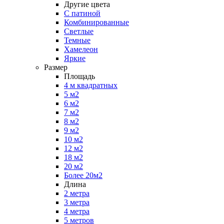
Другие цвета
С патиной
Комбинированные
Светлые
Темные
Хамелеон
Яркие
Размер
Площадь
4 м квадратных
5 м2
6 м2
7 м2
8 м2
9 м2
10 м2
12 м2
18 м2
20 м2
Более 20м2
Длина
2 метра
3 метра
4 метра
5 метров