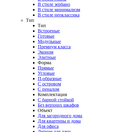
В стиле зербано
В стиле минимализм
В стиле неоклассика
Тип
Тип
Встроеные
Готовые
Модульные
Премиум класса
Эконом
Элитные
Форма
Прямые
Угловые
П-образные
С островом
С пеналом
Комплектация
C барной стойкой
Без верхних шкафов
Объект
Для загородного дома
Для квартиры и дома
Для офиса
Летние для дачи