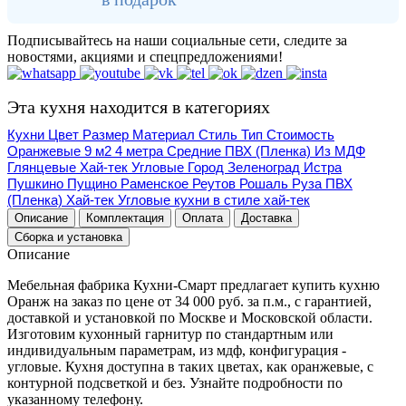
Подписывайтесь на наши социальные сети, следите за
новостями, акциями и спецпредложениями!
Эта кухня находится в категориях
Кухни
Цвет
Размер
Материал
Стиль
Тип
Стоимость
Оранжевые
9 м2
4 метра
Средние
ПВХ (Пленка)
Из МДФ
Глянцевые
Хай-тек
Угловые
Город
Зеленоград
Истра
Пушкино
Пущино
Раменское
Реутов
Рошаль
Руза
ПВХ
(Пленка)
Хай-тек
Угловые кухни в стиле хай-тек
Описание
Комплектация
Оплата
Доставка
Сборка и установка
Описание
Мебельная фабрика Кухни-Смарт предлагает купить кухню
Оранж на заказ по цене от 34 000 руб. за п.м., с гарантией,
доставкой и установкой по Москве и Московской области.
Изготовим кухонный гарнитур по стандартным или
индивидуальным параметрам, из мдф, конфигурация -
угловые. Кухня доступна в таких цветах, как оранжевые, с
контурной подсветкой и без. Узнайте подробности по
указанному телефону.