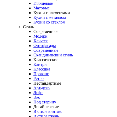
Глянцевые
Матовые
Кухни с элементами
Кухни с металлом
Кухни со стеклом
Стиль
Современные
Модерн
Хай-тек
Фотофасады
Современные
Скандинавский стиль
Классические
Кантри
Классика
Прованс
Ретро
Нестандартные
Арт-деко
Лофт
Эко
Под старину
Дизайнерские
В стиле винтаж
В стиле гжель