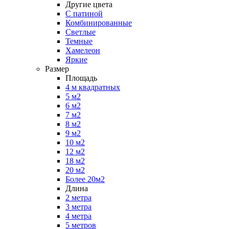
Другие цвета
С патиной
Комбинированные
Светлые
Темные
Хамелеон
Яркие
Размер
Площадь
4 м квадратных
5 м2
6 м2
7 м2
8 м2
9 м2
10 м2
12 м2
18 м2
20 м2
Более 20м2
Длина
2 метра
3 метра
4 метра
5 метров