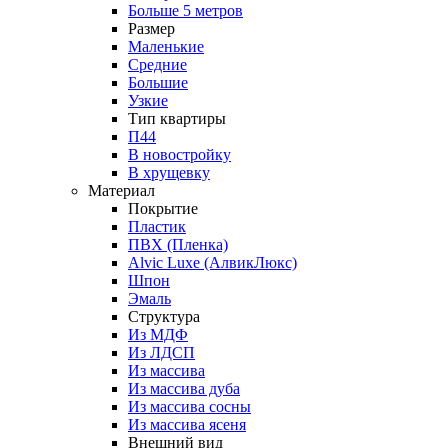
Больше 5 метров
Размер
Маленькие
Средние
Большие
Узкие
Тип квартиры
П44
В новостройку
В хрущевку
Материал
Покрытие
Пластик
ПВХ (Пленка)
Alvic Luxe (АлвикЛюкс)
Шпон
Эмаль
Структура
Из МДФ
Из ЛДСП
Из массива
Из массива дуба
Из массива сосны
Из массива ясеня
Внешний вид