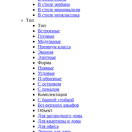
В стиле зербано
В стиле минимализм
В стиле неоклассика
Тип
Тип
Встроеные
Готовые
Модульные
Премиум класса
Эконом
Элитные
Форма
Прямые
Угловые
П-образные
С островом
С пеналом
Комплектация
C барной стойкой
Без верхних шкафов
Объект
Для загородного дома
Для квартиры и дома
Для офиса
Летние для дачи