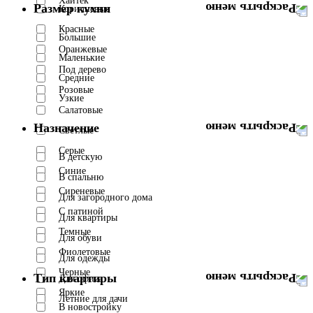
Хайтек
Размер кухни
Коричневые
Красные
Большие
Оранжевые
Маленькие
Под дерево
Средние
Розовые
Узкие
Салатовые
Назначение
Светлые
Серые
В детскую
Синие
В спальню
Сиреневые
Для загородного дома
С патиной
Для квартиры
Темные
Для обуви
Фиолетовые
Для одежды
Черные
Тип квартиры
Для офиса
Яркие
Летние для дачи
В новостройку