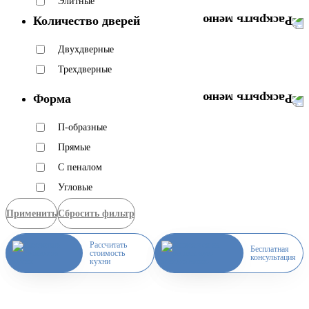
Элитные
Количество дверей
Двухдверные
Трехдверные
Форма
П-образные
Прямые
С пеналом
Угловые
Применить
Сбросить фильтр
Рассчитать
Бесплатная
стоимость
консультация
кухни