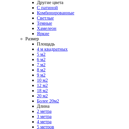
Другие цвета
С патиной
Комбинированные
Светлые
Темные
Хамелеон
Яркие
Размер
Площадь
4 м квадратных
5 м2
6 м2
7 м2
8 м2
9 м2
10 м2
12 м2
18 м2
20 м2
Более 20м2
Длина
2 метра
3 метра
4 метра
5 метров