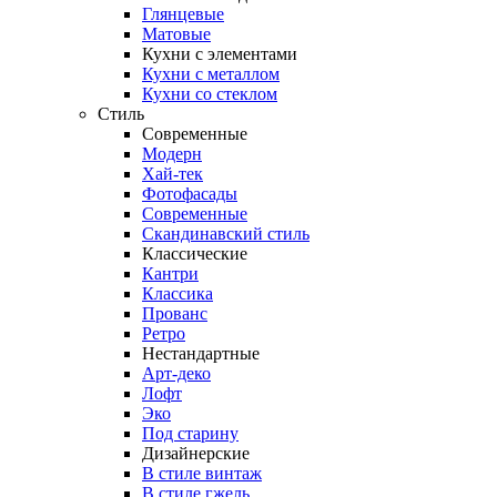
Глянцевые
Матовые
Кухни с элементами
Кухни с металлом
Кухни со стеклом
Стиль
Современные
Модерн
Хай-тек
Фотофасады
Современные
Скандинавский стиль
Классические
Кантри
Классика
Прованс
Ретро
Нестандартные
Арт-деко
Лофт
Эко
Под старину
Дизайнерские
В стиле винтаж
В стиле гжель