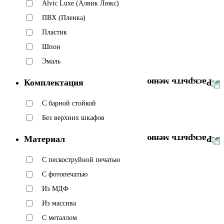
Alvic Luxe (Алвик Люкс)
ПВХ (Пленка)
Пластик
Шпон
Эмаль
Комплектация
C барной стойкой
Без верхних шкафов
Материал
C пескоструйной печатью
C фотопечатью
Из МДФ
Из массива
С металлом