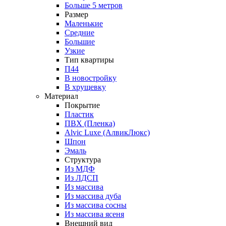
Больше 5 метров
Размер
Маленькие
Средние
Большие
Узкие
Тип квартиры
П44
В новостройку
В хрущевку
Материал
Покрытие
Пластик
ПВХ (Пленка)
Alvic Luxe (АлвикЛюкс)
Шпон
Эмаль
Структура
Из МДФ
Из ЛДСП
Из массива
Из массива дуба
Из массива сосны
Из массива ясеня
Внешний вид