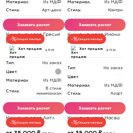
Материал:
Из МДФ
Материал:
Из МДФ
Стиль:
Арт-деко
Стиль:
Кантри
Заказать расчет
Заказать расчет
Кухня угловая Гресия
Кухня угловая Имани
Скидка месяца
Скидка месяца
(серая)
Минимализм
от 35 000 ₽
от 34 000 ₽
Хит продаж
Хит продаж
за п.м.
за п.м.
Тип:
На заказ
Тип:
На заказ
Цвет:
Цвет:
Материал:
Из МДФ
Материал:
Из МДФ
В стиле
Стиль:
минимализм
Стиль:
Лофт
Заказать расчет
Заказать расчет
Кухня угловая Литл
Кухня угловая Насва
Скидка месяца
Скидка месяца
от 35 000 ₽
от 35 000 ₽