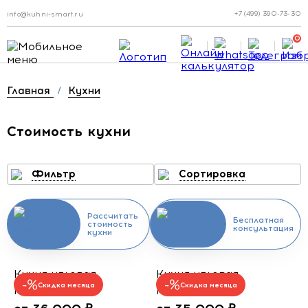
+7 (499) 390-73-30
info@kuhni-smart.ru
0
Главная
/
Кухни
Стоимость кухни
Фильтр
Сортировка
Рассчитать
Бесплатная
стоимость
консультация
кухни
Кухня угловая
Кухня угловая
Скидка месяца
Скидка месяца
Плавучий дом
Пломбир