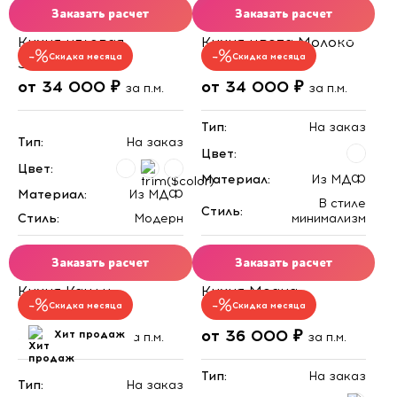
Заказать расчет
Заказать расчет
Кухня угловая
Кухня цвета Молоко
Скидка месяца
Скидка месяца
Эллегия
от 34 000 ₽
от 34 000 ₽
за п.м.
за п.м.
Тип:
На заказ
Тип:
На заказ
Цвет:
Цвет:
Материал:
Из МДФ
Материал:
Из МДФ
В стиле
Стиль:
Стиль:
Модерн
минимализм
Заказать расчет
Заказать расчет
Кухня Канди
Кухня Моана
Скидка месяца
Скидка месяца
от 35 000 ₽
от 36 000 ₽
Хит продаж
за п.м.
за п.м.
Тип:
На заказ
Тип:
На заказ