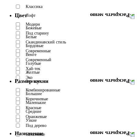
Классика
Цвет
Лофт
Модерн
Бежевые
Под старину
Белые
Скандинавский стиль
Бордовые
Современные
Венге
Современный
Голубые
Хай-тек
Желтые
Эко
Размер кухни
Зеленые
Комбинированные
Большие
Коричневые
Маленькие
Красные
Средние
Оранжевые
Узкие
Под дерево
Назначение
Салатовые