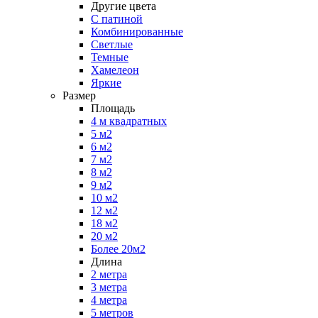
Другие цвета
С патиной
Комбинированные
Светлые
Темные
Хамелеон
Яркие
Размер
Площадь
4 м квадратных
5 м2
6 м2
7 м2
8 м2
9 м2
10 м2
12 м2
18 м2
20 м2
Более 20м2
Длина
2 метра
3 метра
4 метра
5 метров