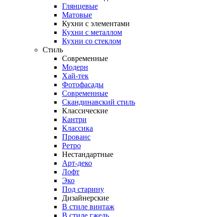
Глянцевые
Матовые
Кухни с элементами
Кухни с металлом
Кухни со стеклом
Стиль
Современные
Модерн
Хай-тек
Фотофасады
Современные
Скандинавский стиль
Классические
Кантри
Классика
Прованс
Ретро
Нестандартные
Арт-деко
Лофт
Эко
Под старину
Дизайнерские
В стиле винтаж
В стиле гжель