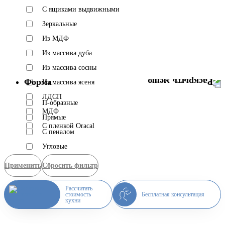
C ящиками выдвижными
Зеркальные
Из МДФ
Из массива дуба
Из массива сосны
Форма
Из массива ясеня
ЛДСП
П-образные
МДФ
Прямые
С пленкой Oracal
С пеналом
Угловые
Применить
Сбросить фильтр
Рассчитать
стоимость
Бесплатная консультация
кухни