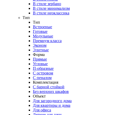
В стиле зербано
В стиле минимализм
В стиле неоклассика
Тип
Тип
Встроеные
Готовые
Модульные
Премиум класса
Эконом
Элитные
Форма
Прямые
Угловые
П-образные
С островом
С пеналом
Комплектация
C барной стойкой
Без верхних шкафов
Объект
Для загородного дома
Для квартиры и дома
Для офиса
Летние для дачи