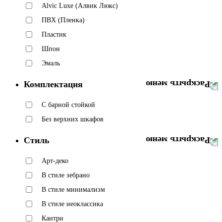
Alvic Luxe (Алвик Люкс)
ПВХ (Пленка)
Пластик
Шпон
Эмаль
Комплектация
C барной стойкой
Без верхних шкафов
Стиль
Арт-деко
В стиле зебрано
В стиле минимализм
В стиле неоклассика
Кантри