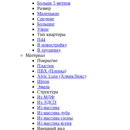
Больше 5 метров
Размер
Маленькие
Средние
Большие
Узкие
Тип квартиры
П44
В новостройку
В хрущевку
Материал
Покрытие
Пластик
ПВХ (Пленка)
Alvic Luxe (АлвикЛюкс)
Шпон
Эмаль
Структура
Из МДФ
Из ЛДСП
Из массива
Из массива дуба
Из массива сосны
Из массива ясеня
Внешний вид