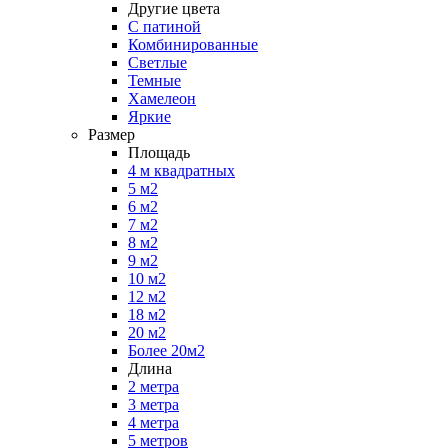
Другие цвета
С патиной
Комбинированные
Светлые
Темные
Хамелеон
Яркие
Размер
Площадь
4 м квадратных
5 м2
6 м2
7 м2
8 м2
9 м2
10 м2
12 м2
18 м2
20 м2
Более 20м2
Длина
2 метра
3 метра
4 метра
5 метров