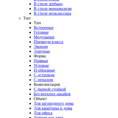
В стиле зербано
В стиле минимализм
В стиле неоклассика
Тип
Тип
Встроеные
Готовые
Модульные
Премиум класса
Эконом
Элитные
Форма
Прямые
Угловые
П-образные
С островом
С пеналом
Комплектация
C барной стойкой
Без верхних шкафов
Объект
Для загородного дома
Для квартиры и дома
Для офиса
Летние для дачи