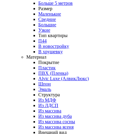
Больше 5 метров
Размер
Маленькие
Средние
Большие
Узкие
Тип квартиры
П44
В новостройку
В хрущевку
Материал
Покрытие
Пластик
ПВХ (Пленка)
Alvic Luxe (АлвикЛюкс)
Шпон
Эмаль
Структура
Из МДФ
Из ЛДСП
Из массива
Из массива дуба
Из массива сосны
Из массива ясеня
Внешний вид