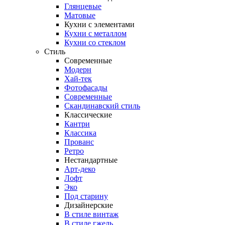
Глянцевые
Матовые
Кухни с элементами
Кухни с металлом
Кухни со стеклом
Стиль
Современные
Модерн
Хай-тек
Фотофасады
Современные
Скандинавский стиль
Классические
Кантри
Классика
Прованс
Ретро
Нестандартные
Арт-деко
Лофт
Эко
Под старину
Дизайнерские
В стиле винтаж
В стиле гжель