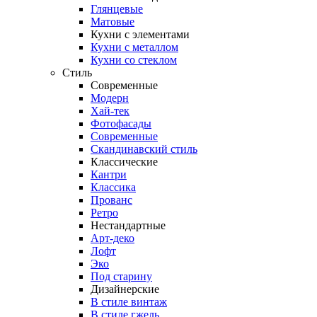
Глянцевые
Матовые
Кухни с элементами
Кухни с металлом
Кухни со стеклом
Стиль
Современные
Модерн
Хай-тек
Фотофасады
Современные
Скандинавский стиль
Классические
Кантри
Классика
Прованс
Ретро
Нестандартные
Арт-деко
Лофт
Эко
Под старину
Дизайнерские
В стиле винтаж
В стиле гжель