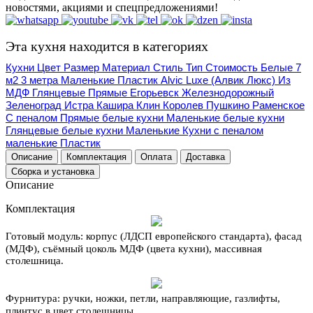
новостями, акциями и спецпредложениями!
Эта кухня находится в категориях
Кухни
Цвет
Размер
Материал
Стиль
Тип
Стоимость
Белые
7
м2
3 метра
Маленькие
Пластик
Alvic Luxe (Алвик Люкс)
Из
МДФ
Глянцевые
Прямые
Егорьевск
Железнодорожный
Зеленоград
Истра
Кашира
Клин
Королев
Пушкино
Раменское
С пеналом
Прямые белые кухни
Маленькие белые кухни
Глянцевые белые кухни
Маленькие
Кухни с пеналом
маленькие
Пластик
Описание
Комплектация
Оплата
Доставка
Сборка и установка
Описание
Комплектация
Готовый модуль:
корпус (ЛДСП европейского стандарта), фасад
(МДФ), съёмный цоколь МДФ (цвета кухни), массивная
столешница.
Фурнитура:
ручки, ножки, петли, направляющие, газлифты,
плинтус в цвет столешницы.