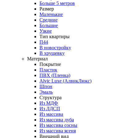
Больше 5 метров
Размер
Маленькие
Средние
Большие
Узкие
Тип квартиры
П44
В новостройку
В хрущевку
Материал
Покрытие
Пластик
ПВХ (Пленка)
Alvic Luxe (АлвикЛюкс)
Шпон
Эмаль
Структура
Из МДФ
Из ЛДСП
Из массива
Из массива дуба
Из массива сосны
Из массива ясеня
Внешний вид