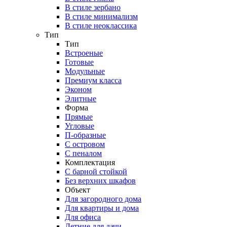
В стиле зербано
В стиле минимализм
В стиле неоклассика
Тип
Тип
Встроеные
Готовые
Модульные
Премиум класса
Эконом
Элитные
Форма
Прямые
Угловые
П-образные
С островом
С пеналом
Комплектация
C барной стойкой
Без верхних шкафов
Объект
Для загородного дома
Для квартиры и дома
Для офиса
Летние для дачи