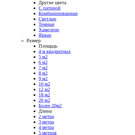
Другие цвета
С патиной
Комбинированные
Светлые
Темные
Хамелеон
Яркие
Размер
Площадь
4 м квадратных
5 м2
6 м2
7 м2
8 м2
9 м2
10 м2
12 м2
18 м2
20 м2
Более 20м2
Длина
2 метра
3 метра
4 метра
5 метров