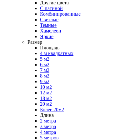
Другие цвета
С патиной
Комбинированные
Светлые
Темные
Хамелеон
Яркие
Размер
Площадь
4 м квадратных
5 м2
6 м2
7 м2
8 м2
9 м2
10 м2
12 м2
18 м2
20 м2
Более 20м2
Длина
2 метра
3 метра
4 метра
5 метров