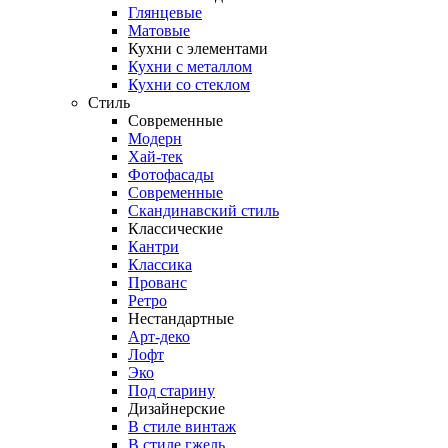
Глянцевые
Матовые
Кухни с элементами
Кухни с металлом
Кухни со стеклом
Стиль
Современные
Модерн
Хай-тек
Фотофасады
Современные
Скандинавский стиль
Классические
Кантри
Классика
Прованс
Ретро
Нестандартные
Арт-деко
Лофт
Эко
Под старину
Дизайнерские
В стиле винтаж
В стиле гжель