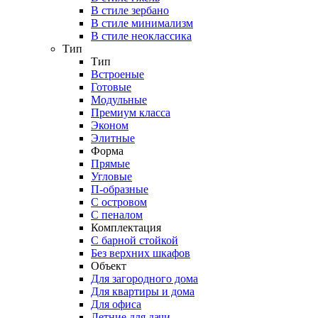
В стиле зербано
В стиле минимализм
В стиле неоклассика
Тип
Тип
Встроеные
Готовые
Модульные
Премиум класса
Эконом
Элитные
Форма
Прямые
Угловые
П-образные
С островом
С пеналом
Комплектация
C барной стойкой
Без верхних шкафов
Объект
Для загородного дома
Для квартиры и дома
Для офиса
Летние для дачи