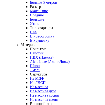
Больше 5 метров
Размер
Маленькие
Средние
Большие
Узкие
Тип квартиры
П44
В новостройку
В хрущевку
Материал
Покрытие
Пластик
ПВХ (Пленка)
Alvic Luxe (АлвикЛюкс)
Шпон
Эмаль
Структура
Из МДФ
Из ЛДСП
Из массива
Из массива дуба
Из массива сосны
Из массива ясеня
Внешний вид