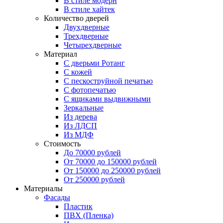
В стиле модерн
В стиле хайтек
Количество дверей
Двухдверные
Трехдверные
Четырехдверные
Материал
C дверьми Ротанг
C кожей
C пескоструйной печатью
C фотопечатью
C ящиками выдвижными
Зеркальные
Из дерева
Из ЛДСП
Из МДФ
Стоимость
До 70000 рублей
От 70000 до 150000 рублей
От 150000 до 250000 рублей
От 250000 рублей
Материалы
Фасады
Пластик
ПВХ (Пленка)