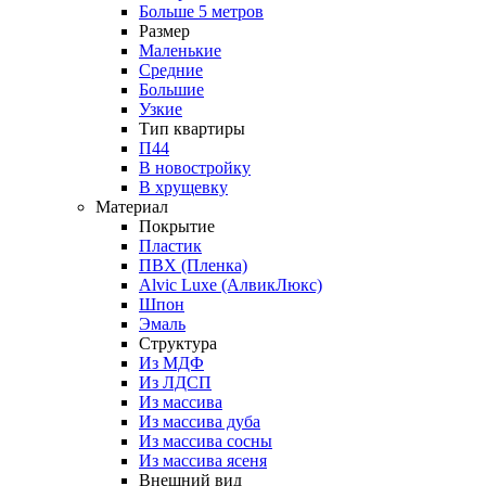
Больше 5 метров
Размер
Маленькие
Средние
Большие
Узкие
Тип квартиры
П44
В новостройку
В хрущевку
Материал
Покрытие
Пластик
ПВХ (Пленка)
Alvic Luxe (АлвикЛюкс)
Шпон
Эмаль
Структура
Из МДФ
Из ЛДСП
Из массива
Из массива дуба
Из массива сосны
Из массива ясеня
Внешний вид