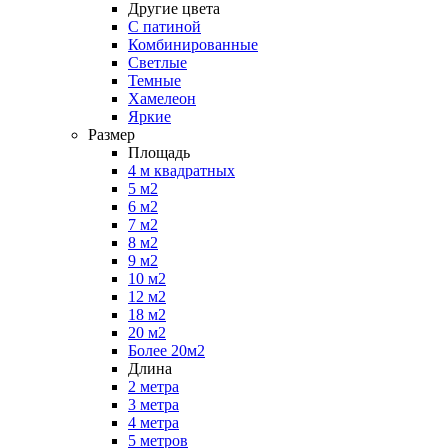
Другие цвета
С патиной
Комбинированные
Светлые
Темные
Хамелеон
Яркие
Размер
Площадь
4 м квадратных
5 м2
6 м2
7 м2
8 м2
9 м2
10 м2
12 м2
18 м2
20 м2
Более 20м2
Длина
2 метра
3 метра
4 метра
5 метров