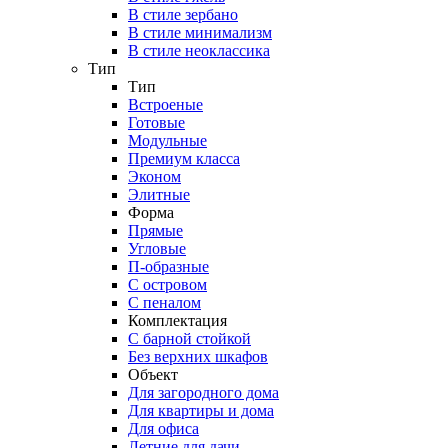
В стиле зербано
В стиле минимализм
В стиле неоклассика
Тип
Тип
Встроеные
Готовые
Модульные
Премиум класса
Эконом
Элитные
Форма
Прямые
Угловые
П-образные
С островом
С пеналом
Комплектация
C барной стойкой
Без верхних шкафов
Объект
Для загородного дома
Для квартиры и дома
Для офиса
Летние для дачи