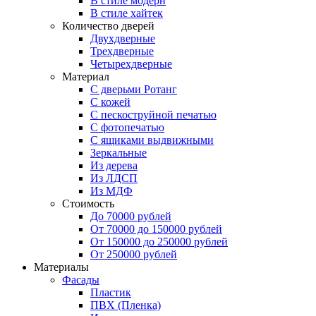
В стиле модерн
В стиле хайтек
Количество дверей
Двухдверные
Трехдверные
Четырехдверные
Материал
C дверьми Ротанг
C кожей
C пескоструйной печатью
C фотопечатью
C ящиками выдвижными
Зеркальные
Из дерева
Из ЛДСП
Из МДФ
Стоимость
До 70000 рублей
От 70000 до 150000 рублей
От 150000 до 250000 рублей
От 250000 рублей
Материалы
Фасады
Пластик
ПВХ (Пленка)