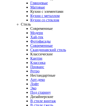
Глянцевые
Матовые
Кухни с элементами
Кухни с металлом
Кухни со стеклом
Стиль
Современные
Модерн
Хай-тек
Фотофасады
Современные
Скандинавский стиль
Классические
Кантри
Классика
Прованс
Ретро
Нестандартные
Арт-деко
Лофт
Эко
Под старину
Дизайнерские
В стиле винтаж
В стиле гжель